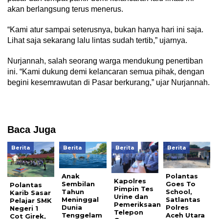
akan berlangsung terus menerus.
“Kami atur sampai seterusnya, bukan hanya hari ini saja.
Lihat saja sekarang lalu lintas sudah tertib,” ujarnya.
Nurjannah, salah seorang warga mendukung penertiban
ini. “Kami dukung demi kelancaran semua pihak, dengan
begini kesemrawutan di Pasar berkurang,” ujar Nurjannah.
Baca Juga
Berita
Berita
Berita
Berita
Anak
Polantas
Kapolres
Sembilan
Goes To
Polantas
Pimpin Tes
Tahun
School,
Karib Sasar
Urine dan
Meninggal
Satlantas
Pelajar SMK
Pemeriksaan
Dunia
Polres
Negeri 1
Telepon
Tenggelam
Aceh Utara
Cot Girek,