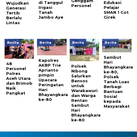
Genggam
di Tanggul
Edukasi
Wujudkan
Personel
Irigasi
Pelajar
Generasi
Tanah
SMAN 1 Cot
Tertib
Jambo Aye
Girek
Berlalu
Lintas
Berita
Berita
Berita
Berita
Sambut
Kapolres
Hari
48
AKBP Trie
Polsek
Bhayangkara
Personel
Aprianto
Nibong
ke-80,
Polres
pimpin
Salurkan
Polsek
Aceh Utara
Upacara
Bansos
Tanah Luas
dan Brimob
Peringatan
untuk
Berbagi
Naik
Hari
Warakawuri
Bantuan
Pangkat
Bhayangkara
dan Warga
Sosial
ke-80
Rentan
kepada
Sambut
Masyarakat
Hari
Bhayangkara
ke-80