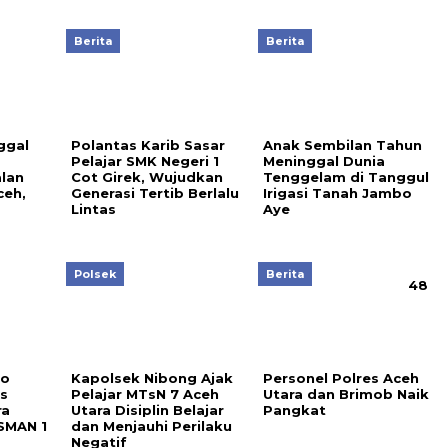
Berita
Berita
ggal
Polantas Karib Sasar
Anak Sembilan Tahun
Pelajar SMK Negeri 1
Meninggal Dunia
alan
Cot Girek, Wujudkan
Tenggelam di Tanggul
eh,
Generasi Tertib Berlalu
Irigasi Tanah Jambo
Lintas
Aye
Polsek
Berita
48
To
Kapolsek Nibong Ajak
Personel Polres Aceh
s
Pelajar MTsN 7 Aceh
Utara dan Brimob Naik
ra
Utara Disiplin Belajar
Pangkat
 SMAN 1
dan Menjauhi Perilaku
Negatif