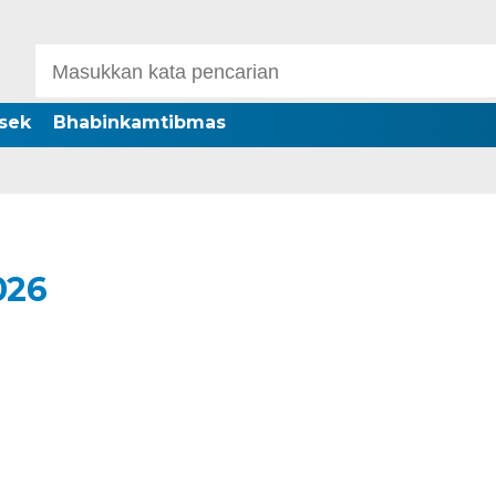
sek
Bhabinkamtibmas
026