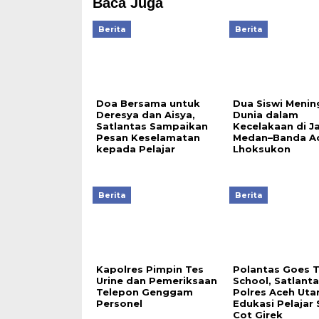
Baca Juga
Berita
Berita
Doa Bersama untuk
Dua Siswi Menin
Deresya dan Aisya,
Dunia dalam
Satlantas Sampaikan
Kecelakaan di J
Pesan Keselamatan
Medan–Banda Ac
kepada Pelajar
Lhoksukon
Berita
Berita
Kapolres Pimpin Tes
Polantas Goes 
Urine dan Pemeriksaan
School, Satlanta
Telepon Genggam
Polres Aceh Uta
Personel
Edukasi Pelajar
Cot Girek