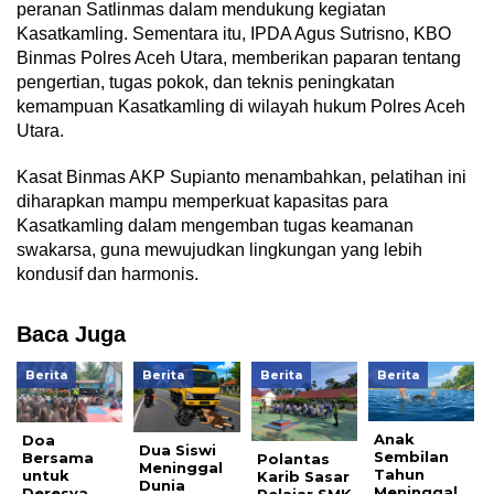
peranan Satlinmas dalam mendukung kegiatan
Kasatkamling. Sementara itu, IPDA Agus Sutrisno, KBO
Binmas Polres Aceh Utara, memberikan paparan tentang
pengertian, tugas pokok, dan teknis peningkatan
kemampuan Kasatkamling di wilayah hukum Polres Aceh
Utara.
Kasat Binmas AKP Supianto menambahkan, pelatihan ini
diharapkan mampu memperkuat kapasitas para
Kasatkamling dalam mengemban tugas keamanan
swakarsa, guna mewujudkan lingkungan yang lebih
kondusif dan harmonis.
Baca Juga
Berita
Berita
Berita
Berita
Anak
Doa
Dua Siswi
Sembilan
Bersama
Polantas
Meninggal
Tahun
untuk
Karib Sasar
Dunia
Meninggal
Deresya