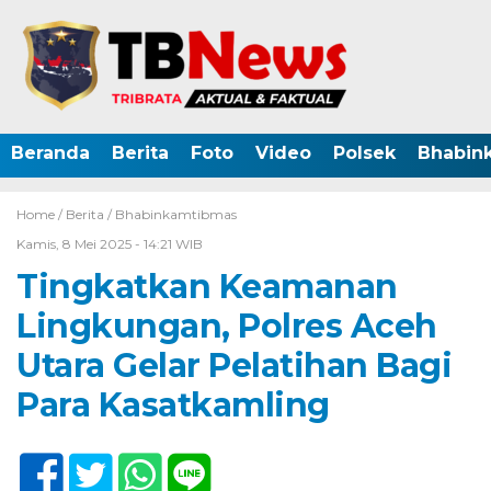
Beranda
Berita
Foto
Video
Polsek
Bhabin
Home /
Berita
/
Bhabinkamtibmas
Kamis, 8 Mei 2025 - 14:21 WIB
Tingkatkan Keamanan
Lingkungan, Polres Aceh
Utara Gelar Pelatihan Bagi
Para Kasatkamling