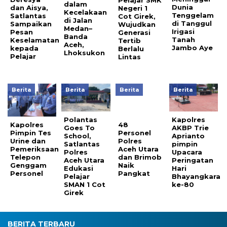
Pelajar SMK
dalam
Dunia
dan Aisya,
Negeri 1
Kecelakaan
Tenggelam
Satlantas
Cot Girek,
di Jalan
di Tanggul
Sampaikan
Wujudkan
Medan–
Irigasi
Pesan
Generasi
Banda
Tanah
Keselamatan
Tertib
Aceh,
Jambo Aye
kepada
Berlalu
Lhoksukon
Pelajar
Lintas
Berita
Berita
Berita
Berita
Polantas
Kapolres
Kapolres
48
Goes To
AKBP Trie
Pimpin Tes
Personel
School,
Aprianto
Urine dan
Polres
Satlantas
pimpin
Pemeriksaan
Aceh Utara
Polres
Upacara
Telepon
dan Brimob
Aceh Utara
Peringatan
Genggam
Naik
Edukasi
Hari
Personel
Pangkat
Pelajar
Bhayangkara
SMAN 1 Cot
ke-80
Girek
BERITA TERBARU