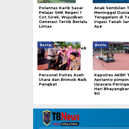
Polantas Karib Sasar
Anak Sembilan 
Pelajar SMK Negeri 1
Meninggal Duni
Cot Girek, Wujudkan
Tenggelam di T
Generasi Tertib Berlalu
Irigasi Tanah J
Lintas
Aye
Berita
Berita
48
Personel Polres Aceh
Kapolres AKBP T
Utara dan Brimob Naik
Aprianto pimpin
Pangkat
Upacara Pering
Hari Bhayangkar
80