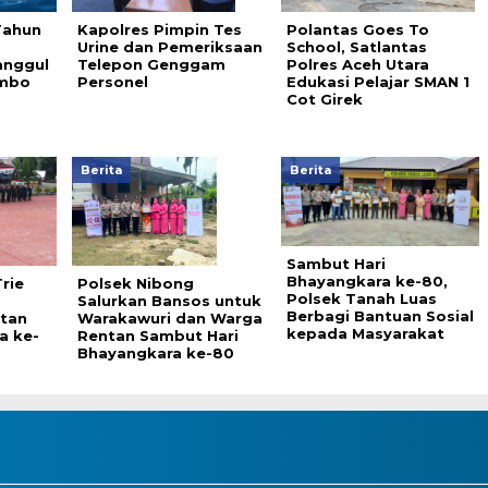
Tahun
Kapolres Pimpin Tes
Polantas Goes To
a
Urine dan Pemeriksaan
School, Satlantas
anggul
Telepon Genggam
Polres Aceh Utara
ambo
Personel
Edukasi Pelajar SMAN 1
Cot Girek
Berita
Berita
Sambut Hari
Bhayangkara ke-80,
rie
Polsek Nibong
Polsek Tanah Luas
Salurkan Bansos untuk
Berbagi Bantuan Sosial
atan
Warakawuri dan Warga
kepada Masyarakat
a ke-
Rentan Sambut Hari
Bhayangkara ke-80