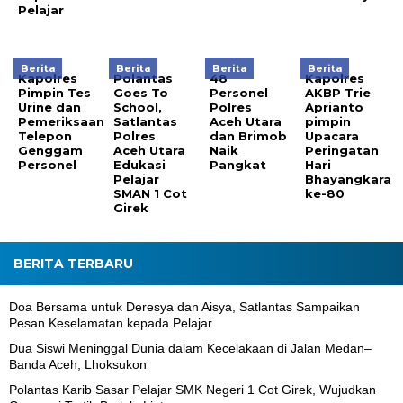
Pelajar
Berita
Berita
Berita
Berita
Kapolres
Polantas
48
Kapolres
Pimpin Tes
Goes To
Personel
AKBP Trie
Urine dan
School,
Polres
Aprianto
Pemeriksaan
Satlantas
Aceh Utara
pimpin
Telepon
Polres
dan Brimob
Upacara
Genggam
Aceh Utara
Naik
Peringatan
Personel
Edukasi
Pangkat
Hari
Pelajar
Bhayangkara
SMAN 1 Cot
ke-80
Girek
BERITA TERBARU
Doa Bersama untuk Deresya dan Aisya, Satlantas Sampaikan
Pesan Keselamatan kepada Pelajar
Dua Siswi Meninggal Dunia dalam Kecelakaan di Jalan Medan–
Banda Aceh, Lhoksukon
Polantas Karib Sasar Pelajar SMK Negeri 1 Cot Girek, Wujudkan