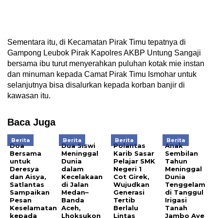
Sementara itu, di Kecamatan Pirak Timu tepatnya di
Gampong Leubok Pirak Kapolres AKBP Untung Sangaji
bersama ibu turut menyerahkan puluhan kotak mie instan
dan minuman kepada Camat Pirak Timu Ismohar untuk
selanjutnya bisa disalurkan kepada korban banjir di
kawasan itu.
Baca Juga
Berita
Berita
Berita
Berita
Doa
Dua Siswi
Polantas
Anak
Bersama
Meninggal
Karib Sasar
Sembilan
untuk
Dunia
Pelajar SMK
Tahun
Deresya
dalam
Negeri 1
Meninggal
dan Aisya,
Kecelakaan
Cot Girek,
Dunia
Satlantas
di Jalan
Wujudkan
Tenggelam
Sampaikan
Medan–
Generasi
di Tanggul
Pesan
Banda
Tertib
Irigasi
Keselamatan
Aceh,
Berlalu
Tanah
kepada
Lhoksukon
Lintas
Jambo Aye