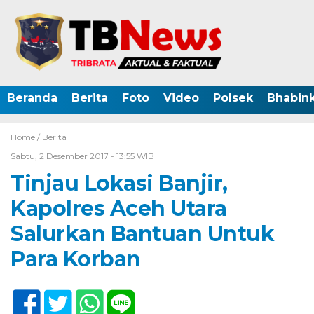
Beranda
Berita
Foto
Video
Polsek
Bhabin
Home /
Berita
Sabtu, 2 Desember 2017 - 13:55 WIB
Tinjau Lokasi Banjir,
Kapolres Aceh Utara
Salurkan Bantuan Untuk
Para Korban