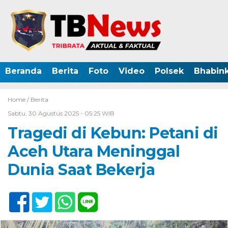
Beranda
Berita
Foto
Video
Polsek
Bhabin
Home /
Berita
Sabtu, 30 Agustus 2025 - 05:25 WIB
Tragedi di Kebun: Petani di
Aceh Utara Meninggal
Dunia Saat Bekerja