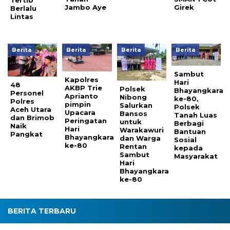
Jambo Aye
Girek
Berlalu
Lintas
Berita
Berita
Berita
Berita
Sambut
Kapolres
Hari
48
AKBP Trie
Polsek
Bhayangkara
Personel
Aprianto
Nibong
ke-80,
Polres
pimpin
Salurkan
Polsek
Aceh Utara
Upacara
Bansos
Tanah Luas
dan Brimob
Peringatan
untuk
Berbagi
Naik
Hari
Warakawuri
Bantuan
Pangkat
Bhayangkara
dan Warga
Sosial
ke-80
Rentan
kepada
Sambut
Masyarakat
Hari
Bhayangkara
ke-80
BERITA TERBARU