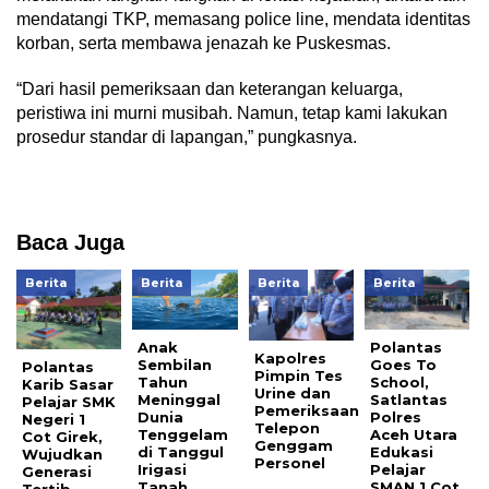
mendatangi TKP, memasang police line, mendata identitas
korban, serta membawa jenazah ke Puskesmas.
“Dari hasil pemeriksaan dan keterangan keluarga,
peristiwa ini murni musibah. Namun, tetap kami lakukan
prosedur standar di lapangan,” pungkasnya.
Baca Juga
Berita
Berita
Berita
Berita
Anak
Polantas
Kapolres
Sembilan
Goes To
Polantas
Pimpin Tes
Tahun
School,
Karib Sasar
Urine dan
Meninggal
Satlantas
Pelajar SMK
Pemeriksaan
Dunia
Polres
Negeri 1
Telepon
Tenggelam
Aceh Utara
Cot Girek,
Genggam
di Tanggul
Edukasi
Wujudkan
Personel
Irigasi
Pelajar
Generasi
Tanah
SMAN 1 Cot
Tertib