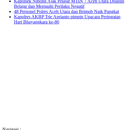
Kapolsek Nibong Ajak Pelajar MTsN 7 Aceh Utara Disiplin
Belajar dan Menjauhi Perilaku Negatif
48 Personel Polres Aceh Utara dan Brimob Naik Pangkat
Kapolres AKBP Trie Aprianto pimpin Upacara Peringatan
Hari Bhayangkara ke-80
Navigasi :