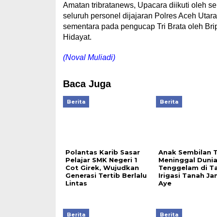
Amatan tribratanews, Upacara diikuti oleh s
seluruh personel dijajaran Polres Aceh Utar
sementara pada pengucap Tri Brata oleh Br
Hidayat.
(Noval Muliadi)
Baca Juga
Berita
Berita
Polantas Karib Sasar
Anak Sembilan 
Pelajar SMK Negeri 1
Meninggal Duni
Cot Girek, Wujudkan
Tenggelam di T
Generasi Tertib Berlalu
Irigasi Tanah J
Lintas
Aye
Berita
Berita