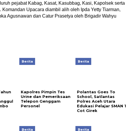
eluruh pejabat Kabag, Kasat, Kasubbag, Kasi, Kapolsek serta
a. Komandan Upacara diambil alih oleh Ipda Yetty Tiarman,
ipka Agusnawan dan Catur Prasetya oleh Brigadir Wahyu
Berita
Berita
Tahun
Kapolres Pimpin Tes
Polantas Goes To
a
Urine dan Pemeriksaan
School, Satlantas
anggul
Telepon Genggam
Polres Aceh Utara
ambo
Personel
Edukasi Pelajar SMAN 1
Cot Girek
Berita
Berita