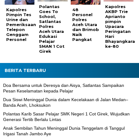
Polantas
Kapolres
Kapolres
48
Goes To
AKBP Trie
Pimpin Tes
Personel
School,
Aprianto
Urine dan
Polres
Satlantas
pimpin
Pemeriksaan
Aceh Utara
Polres
Upacara
Telepon
dan Brimob
Aceh Utara
Peringatan
Genggam
Naik
Edukasi
Hari
Personel
Pangkat
Pelajar
Bhayangkara
SMAN 1 Cot
ke-80
Girek
BERITA TERBARU
Doa Bersama untuk Deresya dan Aisya, Satlantas Sampaikan
Pesan Keselamatan kepada Pelajar
Dua Siswi Meninggal Dunia dalam Kecelakaan di Jalan Medan–
Banda Aceh, Lhoksukon
Polantas Karib Sasar Pelajar SMK Negeri 1 Cot Girek, Wujudkan
Generasi Tertib Berlalu Lintas
Anak Sembilan Tahun Meninggal Dunia Tenggelam di Tanggul
Irigasi Tanah Jambo Aye