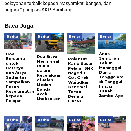
pelayanan terbaik kepada masyarakat, bangsa, dan
negara,” pungkas AKP Bambang.
Baca Juga
Berita
Berita
Berita
Berita
Anak
Doa
Dua Siswi
Sembilan
Bersama
Polantas
Meninggal
Tahun
untuk
Karib Sasar
Dunia
Meninggal
Deresya
Pelajar SMK
dalam
Dunia
dan Aisya,
Negeri 1
Kecelakaan
Tenggelam
Satlantas
Cot Girek,
di Jalan
di Tanggul
Sampaikan
Wujudkan
Medan–
Irigasi
Pesan
Generasi
Banda
Tanah
Keselamatan
Tertib
Aceh,
Jambo Aye
kepada
Berlalu
Lhoksukon
Pelajar
Lintas
Berita
Berita
Berita
Berita