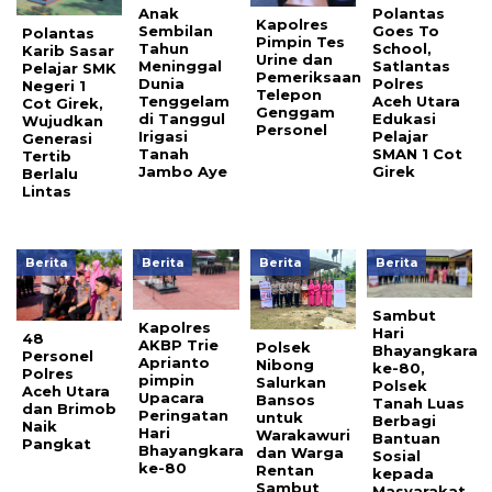
Anak
Polantas
Kapolres
Sembilan
Goes To
Polantas
Pimpin Tes
Tahun
School,
Karib Sasar
Urine dan
Meninggal
Satlantas
Pelajar SMK
Pemeriksaan
Dunia
Polres
Negeri 1
Telepon
Tenggelam
Aceh Utara
Cot Girek,
Genggam
di Tanggul
Edukasi
Wujudkan
Personel
Irigasi
Pelajar
Generasi
Tanah
SMAN 1 Cot
Tertib
Jambo Aye
Girek
Berlalu
Lintas
Berita
Berita
Berita
Berita
Sambut
Kapolres
Hari
48
AKBP Trie
Polsek
Bhayangkara
Personel
Aprianto
Nibong
ke-80,
Polres
pimpin
Salurkan
Polsek
Aceh Utara
Upacara
Bansos
Tanah Luas
dan Brimob
Peringatan
untuk
Berbagi
Naik
Hari
Warakawuri
Bantuan
Pangkat
Bhayangkara
dan Warga
Sosial
ke-80
Rentan
kepada
Sambut
Masyarakat