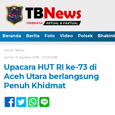
Beranda
Berita
Foto
Video
Polsek
Bhabin
Home /
Berita
Jumat, 17 Agustus 2018 - 07:53 WIB
Upacara HUT RI ke-73 di
Aceh Utara berlangsung
Penuh Khidmat