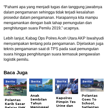
“Pahami apa yang menjadi tugas dan tanggung jawabnya
dalam pengamanan sehingga tidak terjadi kesalahan
prosedur dalam pengamanan. Harapannya kita mampu
mengamankan dengan baik tahap pemungutan dan
penghitungan suara Pemilu 2019,” ucapnya.
Lebih lanjut, Kabag Ops Polres Aceh Utara AKP Iswahyudi
menyampakan tentang pola pengamanan. Dijelaskan juga
teknis pengamanan saat di TPS pada saat pemungutan
suara hingga penghitungan suara termasuk pengawalan
logistik pemilu.
Baca Juga
Berita
Berita
Berita
Berita
Anak
Polantas
Kapolres
Sembilan
Goes To
Polantas
Pimpin Tes
Tahun
School,
Karib Sasar
Urine dan
Meninggal
Satlantas
Pelajar SMK