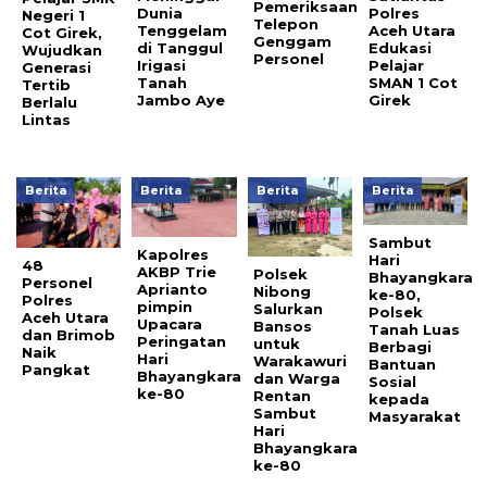
Pemeriksaan
Dunia
Polres
Negeri 1
Telepon
Tenggelam
Aceh Utara
Cot Girek,
Genggam
di Tanggul
Edukasi
Wujudkan
Personel
Irigasi
Pelajar
Generasi
Tanah
SMAN 1 Cot
Tertib
Jambo Aye
Girek
Berlalu
Lintas
Berita
Berita
Berita
Berita
Sambut
Kapolres
Hari
48
AKBP Trie
Polsek
Bhayangkara
Personel
Aprianto
Nibong
ke-80,
Polres
pimpin
Salurkan
Polsek
Aceh Utara
Upacara
Bansos
Tanah Luas
dan Brimob
Peringatan
untuk
Berbagi
Naik
Hari
Warakawuri
Bantuan
Pangkat
Bhayangkara
dan Warga
Sosial
ke-80
Rentan
kepada
Sambut
Masyarakat
Hari
Bhayangkara
ke-80