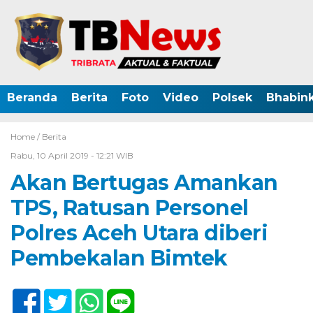
Beranda
Berita
Foto
Video
Polsek
Bhabin
Home /
Berita
Rabu, 10 April 2019 - 12:21 WIB
Akan Bertugas Amankan
TPS, Ratusan Personel
Polres Aceh Utara diberi
Pembekalan Bimtek