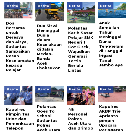
Berita
Berita
Berita
Berita
Anak
Doa
Dua Siswi
Sembilan
Bersama
Polantas
Meninggal
Tahun
untuk
Karib Sasar
Dunia
Meninggal
Deresya
Pelajar SMK
dalam
Dunia
dan Aisya,
Negeri 1
Kecelakaan
Tenggelam
Satlantas
Cot Girek,
di Jalan
di Tanggul
Sampaikan
Wujudkan
Medan–
Irigasi
Pesan
Generasi
Banda
Tanah
Keselamatan
Tertib
Aceh,
Jambo Aye
kepada
Berlalu
Lhoksukon
Pelajar
Lintas
Berita
Berita
Berita
Berita
Polantas
Kapolres
Kapolres
48
Goes To
AKBP Trie
Pimpin Tes
Personel
School,
Aprianto
Urine dan
Polres
Satlantas
pimpin
Pemeriksaan
Aceh Utara
Polres
Upacara
Telepon
dan Brimob
Aceh Utara
Peringatan