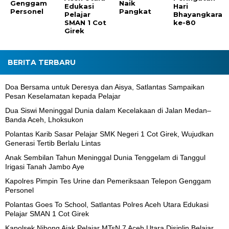
Genggam
Naik
Edukasi
Hari
Personel
Pangkat
Pelajar
Bhayangkara
SMAN 1 Cot
ke-80
Girek
BERITA TERBARU
Doa Bersama untuk Deresya dan Aisya, Satlantas Sampaikan
Pesan Keselamatan kepada Pelajar
Dua Siswi Meninggal Dunia dalam Kecelakaan di Jalan Medan–
Banda Aceh, Lhoksukon
Polantas Karib Sasar Pelajar SMK Negeri 1 Cot Girek, Wujudkan
Generasi Tertib Berlalu Lintas
Anak Sembilan Tahun Meninggal Dunia Tenggelam di Tanggul
Irigasi Tanah Jambo Aye
Kapolres Pimpin Tes Urine dan Pemeriksaan Telepon Genggam
Personel
Polantas Goes To School, Satlantas Polres Aceh Utara Edukasi
Pelajar SMAN 1 Cot Girek
Kapolsek Nibong Ajak Pelajar MTsN 7 Aceh Utara Disiplin Belajar