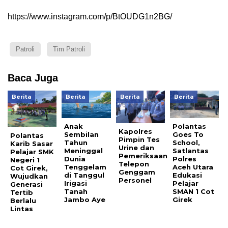
https://www.instagram.com/p/BtOUDG1n2BG/
Patroli
Tim Patroli
Baca Juga
Berita
Berita
Berita
Berita
Anak
Polantas
Kapolres
Sembilan
Goes To
Polantas
Pimpin Tes
Tahun
School,
Karib Sasar
Urine dan
Meninggal
Satlantas
Pelajar SMK
Pemeriksaan
Dunia
Polres
Negeri 1
Telepon
Tenggelam
Aceh Utara
Cot Girek,
Genggam
di Tanggul
Edukasi
Wujudkan
Personel
Irigasi
Pelajar
Generasi
Tanah
SMAN 1 Cot
Tertib
Jambo Aye
Girek
Berlalu
Lintas