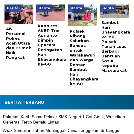
Berita
Berita
Berita
Berita
Sambut
Kapolres
Hari
48
AKBP Trie
Polsek
Bhayangkara
Personel
Aprianto
Nibong
ke-80,
Polres
pimpin
Salurkan
Polsek
Aceh Utara
Upacara
Bansos
Tanah Luas
dan Brimob
Peringatan
untuk
Berbagi
Naik
Hari
Warakawuri
Bantuan
Pangkat
Bhayangkara
dan Warga
Sosial
ke-80
Rentan
kepada
Sambut
Masyarakat
Hari
Bhayangkara
ke-80
BERITA TERBARU
Polantas Karib Sasar Pelajar SMK Negeri 1 Cot Girek, Wujudkan
Generasi Tertib Berlalu Lintas
Anak Sembilan Tahun Meninggal Dunia Tenggelam di Tanggul