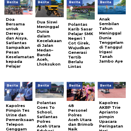
Berita
Berita
Berita
Berita
Anak
Doa
Dua Siswi
Sembilan
Bersama
Polantas
Meninggal
Tahun
untuk
Karib Sasar
Dunia
Meninggal
Deresya
Pelajar SMK
dalam
Dunia
dan Aisya,
Negeri 1
Kecelakaan
Tenggelam
Satlantas
Cot Girek,
di Jalan
di Tanggul
Sampaikan
Wujudkan
Medan–
Irigasi
Pesan
Generasi
Banda
Tanah
Keselamatan
Tertib
Aceh,
Jambo Aye
kepada
Berlalu
Lhoksukon
Pelajar
Lintas
Berita
Berita
Berita
Berita
Polantas
Kapolres
Kapolres
48
Goes To
AKBP Trie
Pimpin Tes
Personel
School,
Aprianto
Urine dan
Polres
Satlantas
pimpin
Pemeriksaan
Aceh Utara
Polres
Upacara
Telepon
dan Brimob
Aceh Utara
Peringatan
Genggam
Naik
Edukasi
Hari