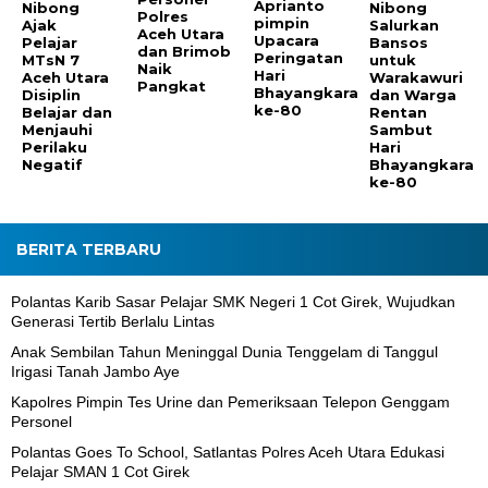
Aprianto
Nibong
Nibong
Polres
pimpin
Ajak
Salurkan
Aceh Utara
Upacara
Pelajar
Bansos
dan Brimob
Peringatan
MTsN 7
untuk
Naik
Hari
Aceh Utara
Warakawuri
Pangkat
Bhayangkara
Disiplin
dan Warga
ke-80
Belajar dan
Rentan
Menjauhi
Sambut
Perilaku
Hari
Negatif
Bhayangkara
ke-80
BERITA TERBARU
Polantas Karib Sasar Pelajar SMK Negeri 1 Cot Girek, Wujudkan
Generasi Tertib Berlalu Lintas
Anak Sembilan Tahun Meninggal Dunia Tenggelam di Tanggul
Irigasi Tanah Jambo Aye
Kapolres Pimpin Tes Urine dan Pemeriksaan Telepon Genggam
Personel
Polantas Goes To School, Satlantas Polres Aceh Utara Edukasi
Pelajar SMAN 1 Cot Girek