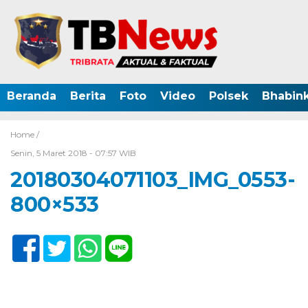
Beranda
Berita
Foto
Video
Polsek
Bhabin
Home /
Senin, 5 Maret 2018 - 07:57 WIB
20180304071103_IMG_0553-
800×533