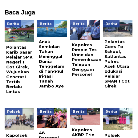
Baca Juga
Berita
Berita
Berita
Berita
Anak
Polantas
Kapolres
Sembilan
Goes To
Polantas
Pimpin Tes
Tahun
School,
Karib Sasar
Urine dan
Meninggal
Satlantas
Pelajar SMK
Pemeriksaan
Dunia
Polres
Negeri 1
Telepon
Tenggelam
Aceh Utara
Cot Girek,
Genggam
di Tanggul
Edukasi
Wujudkan
Personel
Irigasi
Pelajar
Generasi
Tanah
SMAN 1 Cot
Tertib
Jambo Aye
Girek
Berlalu
Lintas
Polsek
Berita
Berita
Berita
Kapolres
48
AKBP Trie
Kapolsek
Polsek
Personel