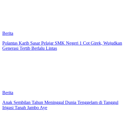
Berita
Polantas Karib Sasar Pelajar SMK Negeri 1 Cot Girek, Wujudkan
Generasi Tertib Berlalu Lintas
Berita
Anak Sembilan Tahun Meninggal Dunia Tenggelam di Tanggul
Irigasi Tanah Jambo Aye