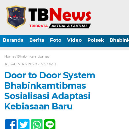
Beranda
Berita
Foto
Video
Polsek
Bhabin
Home /
Bhabinkamtibmas
Jumat, 17 Juli 2020 - 19:57 WIB
Door to Door System
Bhabinkamtibmas
Sosialisasi Adaptasi
Kebiasaan Baru