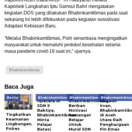
Kapolsek Langkahan Iptu Samsul Bahri mengatakan
kegiatan DDS yang dilakukan Bhabinkamtibmas pada saat
sekarang ini lebih difokuskan pada kegiatan sosialisasi
Adaptasi Kebiasan Baru.
“Melalui Bhabinkamtibmas, Polri senantiasa mengingatkan
masyarakat untuk mematuhi protokol kesehatan selama
masa pandemi covid-19 saat ini,” ujarnya.
Bhabinkamtibmas
Baca Juga
Berita
Bhabinkamtibmas
Bhabinkamtibmas
Bhabinkamtibma
Upacara di
Bhabinkamtibmas
Brigadir
SDN 9
Berikan
Irvan,
Baktiya,
Motivasi
Bhabinkamtib
Tingkatkan
Bhabinkamtibmas
Semangat
di Aceh
Keamanan
Minta
Belajar
Utara Raih
Lingkungan,
Pelajar
Untuk
Penghargaan
Polres
Batasi
Murid SDN
Pin Emas