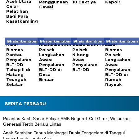
Aceh Utara
Penggunaan
10 Baktiya
Kapolri
Gelar
Gawai
Pelatihan
Bagi Para
Kasatkamling
Bhabinkamtibmas
Bhabinkamtibmas
Bhabinkamtibmas
Bhabinkamtibma
Kanit
Bhabinkamtibmas
Bhabinkamtibmas
Kanit
Binmas
Polsek
Polsek
Binmas
Pantau
Langkahan
Nibong
Polsek
Penyaluran
Awasi
Awasi
Langkahan
BLT-DD
Penyaluran
Penyaluran
Awasi
Tahap II di
BLT-DD di
BLT-DD
Penyaluran
Matang
Desa
BLT-DD di
Teungoh
Binaan
Rumoh
Selatan
Rayeuk
BERITA TERBARU
Polantas Karib Sasar Pelajar SMK Negeri 1 Cot Girek, Wujudkan
Generasi Tertib Berlalu Lintas
Anak Sembilan Tahun Meninggal Dunia Tenggelam di Tanggul
Irigasi Tanah Jambo Aye