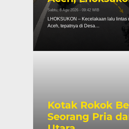
Sabtu, 8 Agu 2026 - 09:42 WIB
LHOKSUKON – Kecelakaan lalu lintas 
Aceh, tepatnya di Desa…
Kotak Rokok Ber
Seorang Pria da
Utara