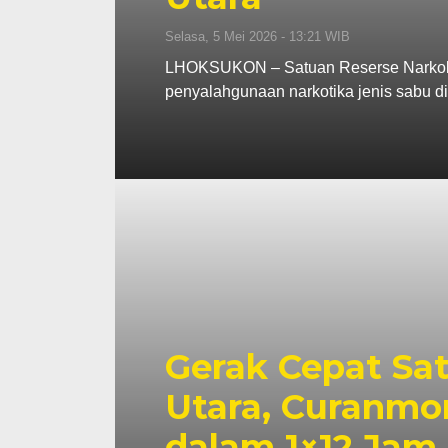
Selasa, 5 Mei 2026 - 13:21 WIB
LHOKSUKON – Satuan Reserse Narkoba
penyalahgunaan narkotika jenis sabu 
Gerak Cepat Sat
Utara, Curanmo
dalam 1×12 Jam