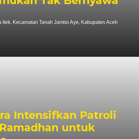
emukan Tak Bernyawa
tek, Kecamatan Tanah Jambo Aye, Kabupaten Aceh
ra Intensifkan Patroli
n Ramadhan untuk