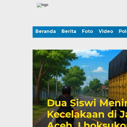
Beranda
Berita
Foto
Video
Pol
Dua Siswi Meni
Kecelakaan di 
Aceh, Lhoksuko