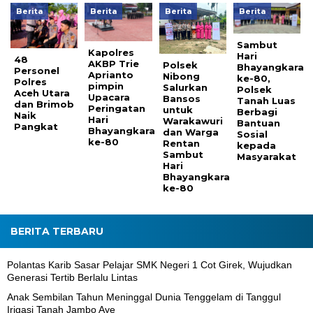
Berita
Berita
Berita
Berita
Sambut
Kapolres
Hari
48
AKBP Trie
Polsek
Bhayangkara
Personel
Aprianto
Nibong
ke-80,
Polres
pimpin
Salurkan
Polsek
Aceh Utara
Upacara
Bansos
Tanah Luas
dan Brimob
Peringatan
untuk
Berbagi
Naik
Hari
Warakawuri
Bantuan
Pangkat
Bhayangkara
dan Warga
Sosial
ke-80
Rentan
kepada
Sambut
Masyarakat
Hari
Bhayangkara
ke-80
BERITA TERBARU
Polantas Karib Sasar Pelajar SMK Negeri 1 Cot Girek, Wujudkan
Generasi Tertib Berlalu Lintas
Anak Sembilan Tahun Meninggal Dunia Tenggelam di Tanggul
Irigasi Tanah Jambo Aye