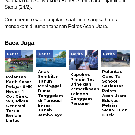
Sabhara dan Sat Narkoba Polres Aceh Utara.” ujar Ildani,
Sabtu (24/2).
Guna pemeriksaan lanjutan, saat ini tersangka harus
mendekam di rumah tahanan Polres Aceh Utara.
Baca Juga
Berita
Berita
Berita
Berita
Anak
Polantas
Kapolres
Sembilan
Goes To
Polantas
Pimpin Tes
Tahun
School,
Karib Sasar
Urine dan
Meninggal
Satlantas
Pelajar SMK
Pemeriksaan
Dunia
Polres
Negeri 1
Telepon
Tenggelam
Aceh Utara
Cot Girek,
Genggam
di Tanggul
Edukasi
Wujudkan
Personel
Irigasi
Pelajar
Generasi
Tanah
SMAN 1 Cot
Tertib
Jambo Aye
Girek
Berlalu
Lintas