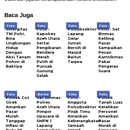
Baca Juga
Foto
Foto
Foto
Foto
Sinergitas
Foto :
Polsubsektor
Foto : Sat
TNI Polri,
Kapolres
Lapang
Binmas
Bina
Aceh Utara
Gelar
Keliling
Lingkungan
Sertai
Jumat
Pasar
Hidup
Pengibaran
Bersih di
Sampaikan
Dengan
Bendera
Masjid
Pesan
Aksi Tanam
Merah
Baitut
Kamtibmas
Pohon di
Putih di
Taqwa
Pakai
Baktiya
Puncak
Pengeras
Gunung
Suara
Salak
Foto
Berita
Foto
Foto
Polsek Cot
Sat Binmas
Foto :
Polsek
Girek
Polres
Anggota
Tanah Luas
Amankan
Aceh Utara
Polsubsektor
Kerahkan
Pasar
Pimpin
Pirak Timu
Personel
Murah
Upacara di
Amankan
Amankan
Tanggap
SMPN 1
Keberangkatan
Pasar
Inflasi di
Lapang
Jamaah
Murah di