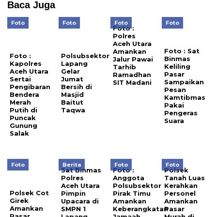
Baca Juga
Foto
Foto
Foto
Foto
Foto :
Polres
Aceh Utara
Foto : Sat
Amankan
Foto :
Polsubsektor
Binmas
Jalur Pawai
Kapolres
Lapang
Keliling
Tarhib
Aceh Utara
Gelar
Pasar
Ramadhan
Sertai
Jumat
Sampaikan
SIT Madani
Pengibaran
Bersih di
Pesan
Bendera
Masjid
Kamtibmas
Merah
Baitut
Pakai
Putih di
Taqwa
Pengeras
Puncak
Suara
Gunung
Salak
Foto
Berita
Foto
Foto
Sat Binmas
Foto :
Polsek
Polres
Anggota
Tanah Luas
Aceh Utara
Polsubsektor
Kerahkan
Polsek Cot
Pimpin
Pirak Timu
Personel
Girek
Upacara di
Amankan
Amankan
Amankan
SMPN 1
Keberangkatan
Pasar
Pasar
Lapang
Jamaah
Murah di