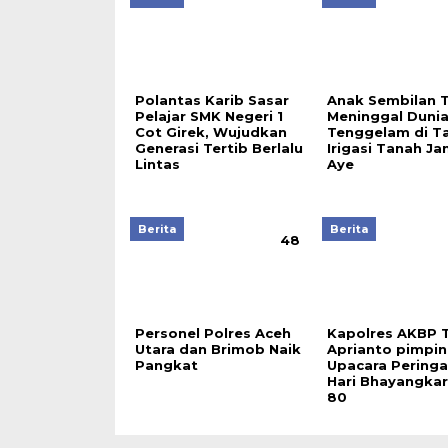
Polantas Karib Sasar
Anak Sembilan 
Pelajar SMK Negeri 1
Meninggal Duni
Cot Girek, Wujudkan
Tenggelam di T
Generasi Tertib Berlalu
Irigasi Tanah J
Lintas
Aye
Berita
Berita
48
Personel Polres Aceh
Kapolres AKBP T
Utara dan Brimob Naik
Aprianto pimpin
Pangkat
Upacara Pering
Hari Bhayangkar
80