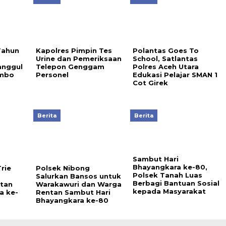
Tahun
Kapolres Pimpin Tes
Polantas Goes To
a
Urine dan Pemeriksaan
School, Satlantas
anggul
Telepon Genggam
Polres Aceh Utara
ambo
Personel
Edukasi Pelajar SMAN 1
Cot Girek
Berita
Berita
Sambut Hari
Bhayangkara ke-80,
rie
Polsek Nibong
Polsek Tanah Luas
Salurkan Bansos untuk
Berbagi Bantuan Sosial
atan
Warakawuri dan Warga
kepada Masyarakat
a ke-
Rentan Sambut Hari
Bhayangkara ke-80