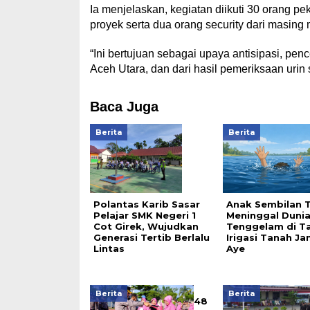
Ia menjelaskan, kegiatan diikuti 30 orang p
proyek serta dua orang security dari masing
“Ini bertujuan sebagai upaya antisipasi, p
Aceh Utara, dan dari hasil pemeriksaan urin 
Baca Juga
Berita
Berita
Polantas Karib Sasar
Anak Sembilan 
Pelajar SMK Negeri 1
Meninggal Duni
Cot Girek, Wujudkan
Tenggelam di T
Generasi Tertib Berlalu
Irigasi Tanah J
Lintas
Aye
Berita
Berita
48