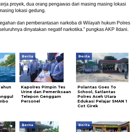
ekerja proyek, dua orang pengawas dari masing masing lokasi
 masing lokasi gedung.
encegahan dan pemberantasan narkoba di Wilayah hukum Polres
seluruhnya dinyatakan negatif narkotika.” pungkas AKP Ildani.
Berita
Berita
Tahun
Kapolres Pimpin Tes
Polantas Goes To
a
Urine dan Pemeriksaan
School, Satlantas
anggul
Telepon Genggam
Polres Aceh Utara
ambo
Personel
Edukasi Pelajar SMAN 1
Cot Girek
Berita
Berita