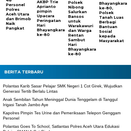
AKBP Trie
Polsek
Bhayangkara
Personel
Aprianto
Nibong
ke-80,
Polres
pimpin
Salurkan
Polsek
Aceh Utara
Upacara
Bansos
Tanah Luas
dan Brimob
Peringatan
untuk
Berbagi
Naik
Hari
Warakawuri
Bantuan
Pangkat
Bhayangkara
dan Warga
Sosial
ke-80
Rentan
kepada
Sambut
Masyarakat
Hari
Bhayangkara
ke-80
BERITA TERBARU
Polantas Karib Sasar Pelajar SMK Negeri 1 Cot Girek, Wujudkan
Generasi Tertib Berlalu Lintas
Anak Sembilan Tahun Meninggal Dunia Tenggelam di Tanggul
Irigasi Tanah Jambo Aye
Kapolres Pimpin Tes Urine dan Pemeriksaan Telepon Genggam
Personel
Polantas Goes To School, Satlantas Polres Aceh Utara Edukasi