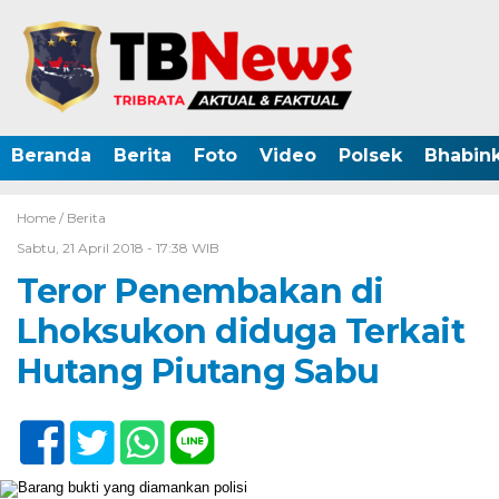
Beranda
Berita
Foto
Video
Polsek
Bhabin
Home /
Berita
Sabtu, 21 April 2018 - 17:38 WIB
Teror Penembakan di
Lhoksukon diduga Terkait
Hutang Piutang Sabu