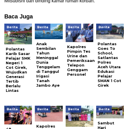
Mitsubishi dan dinding kamar rumah korban.
Baca Juga
Berita
Berita
Berita
Berita
Anak
Polantas
Kapolres
Sembilan
Goes To
Polantas
Pimpin Tes
Tahun
School,
Karib Sasar
Urine dan
Meninggal
Satlantas
Pelajar SMK
Pemeriksaan
Dunia
Polres
Negeri 1
Telepon
Tenggelam
Aceh Utara
Cot Girek,
Genggam
di Tanggul
Edukasi
Wujudkan
Personel
Irigasi
Pelajar
Generasi
Tanah
SMAN 1 Cot
Tertib
Jambo Aye
Girek
Berlalu
Lintas
Berita
Berita
Berita
Berita
Sambut
Kapolres
Hari
48